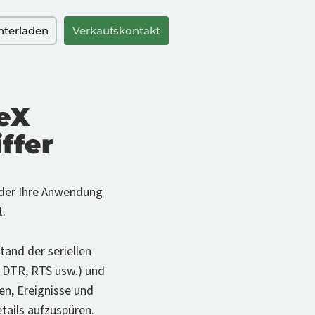
nterladen
Verkaufskontakt
veX
ffer
k der Ihre Anwendung
t.
and der seriellen
D, DTR, RTS usw.) und
en, Ereignisse und
etails aufzuspüren.