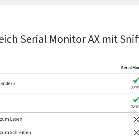
eich Serial Monitor AX mit Snif
Serial Mo
rändern
(OnI
(OnI
 zum Lesen
 zum Schreiben