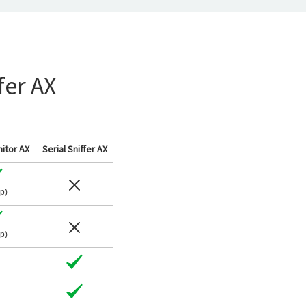
fer AX
nitor AX
Serial Sniffer AX
rp)
rp)