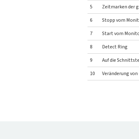
5
Zeitmarken der g
6
Stopp vom Monito
7
Start vom Monitor
8
Detect Ring
9
Auf die Schnittst
10
Veränderung von