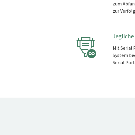
zum Abfang
zur Verfol
Jegliche
Mit Serial
System beo
Serial Por